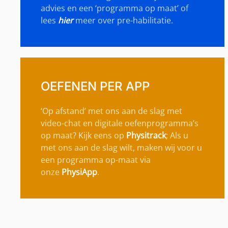
advies en een ‘programma op maat’ of
lees
hier
meer over pre-habilitatie.
OEFENEN PER APP
‘Op afstand’ met ons aan de slag met
video-chat en digitale oefenprogramma’s
op maat? Kijk eens op
Physitrack
; Als u
met ons aan de slag wilt, maken wij voor u
een programma op-maat via
onze
PhysiApp
.