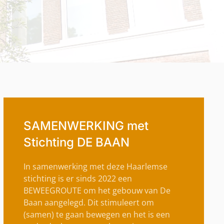
SAMENWERKING met
Stichting DE BAAN
In samenwerking met deze Haarlemse
stichting is er sinds 2022 een
BEWEEGROUTE om het gebouw van De
Baan aangelegd. Dit stimuleert om
(samen) te gaan bewegen en het is een