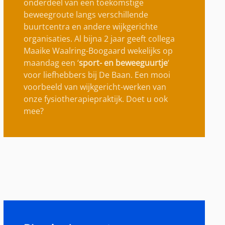
onderdeel van een toekomstige
beweegroute langs verschillende
buurtcentra en andere wijkgerichte
organisaties. Al bijna 2 jaar geeft collega
Maaike Waalring-Boogaard wekelijks op
maandag een ‘
sport- en beweeguurtje
‘
voor liefhebbers bij De Baan. Een mooi
voorbeeld van wijkgericht-werken van
onze fysiotherapiepraktijk. Doet u ook
mee?