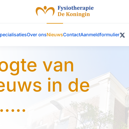
pecialisaties
Over ons
Nieuws
Contact
Aanmeldformulier
oogte van
ieuws in de
…..