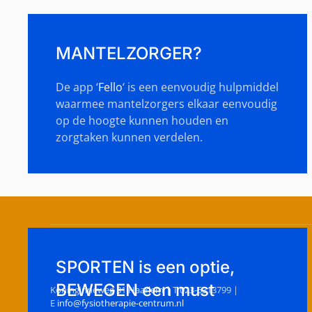
MANTELZORGER?
De app ‘
Fello
‘ is een eenvoudig hulpmiddel
waarmee mantelzorgers elkaar eenvoudig
op de hoogte kunnen houden en
zorgtaken kunnen verdelen.
Fysiotherapie De Koningin
SPORTEN is een optie,
BEWEGEN een must
Koninginneweg 31 Haarlem | T 023-5313799 |
E
info@fysiotherapie-centrum.nl