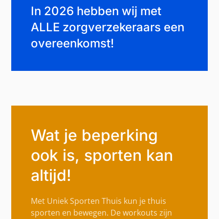
In 2026 hebben wij met
ALLE zorgverzekeraars een
overeenkomst!
Wat je beperking
ook is, sporten kan
altijd!
Met Uniek Sporten Thuis kun je thuis
sporten en bewegen. De workouts zijn