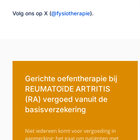
Volg ons op X (
@fysiotherapie
).
Gerichte oefentherapie bij
REUMATOïDE ARTRITIS
(RA) vergoed vanuit de
basisverzekering
Niet iedereen komt voor vergoeding in
aanmerking; het gaat om patiënten met