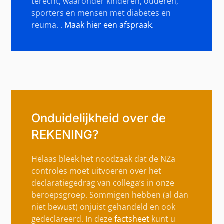
terecht, waaronder kinderen, ouderen,
sporters en mensen met diabetes en
reuma. .
Maak hier een afspraak
.
Onduidelijkheid over de
REKENING?
Helaas bleek het noodzaak dat de NZa
controles moet uitvoeren over het
declaratiegedrag van collega’s in onze
beroepsgroep. Sommigen hebben (al dan
niet bewust) onjuist gehandeld en ook
gedeclareerd. In deze
factsheet
kunt u